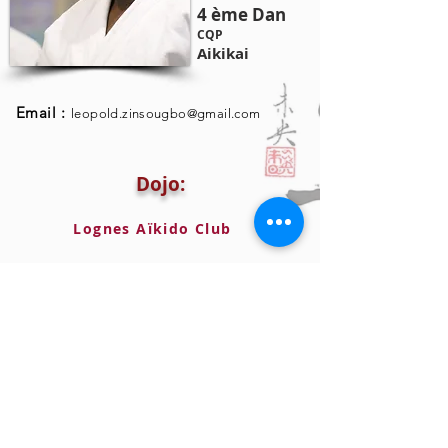
4 ème Dan
CQP
Aikikai
Email :
leopold.zinsougbo@gmail.com
Dojo:
Lognes Aïkido Club
MPT Victor Jara Section Aïkido