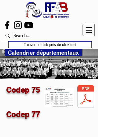
Trouver un club près de chez moi
Calendrier départementaux
Codep 75
Codep 77