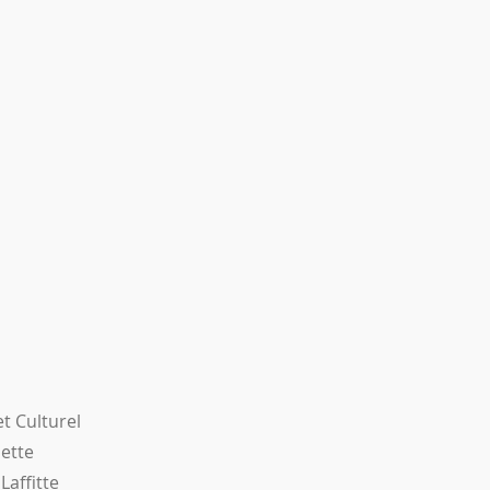
et Culturel
uette
Laffitte