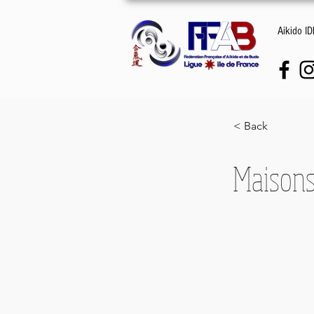
Aikido I
< Back
Maisons