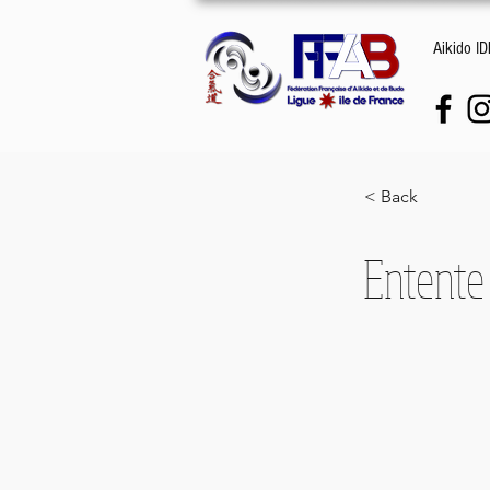
Aikido I
< Back
Entente