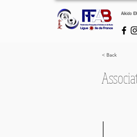
Aikido I
< Back
Associa