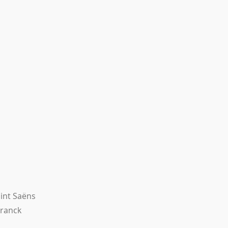
aint Saëns
Franck
s