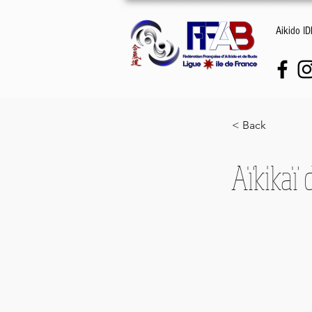
Aikido I
< Back
Aïkikaï 