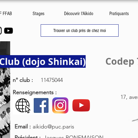
DF FFAB
Stages
Découvrir l'Aïkido
Pratiquants
Trouver un club près de chez moi
Codep 
Club (dojo Shinkai)
n° club :
11475044
Renseignements :
17, ave
Email :
aikido@puc.paris
Président :
Jacques BONEMAISON