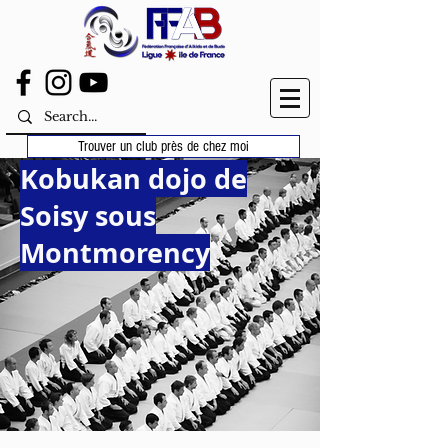
Trouver un club près de chez moi
Kobukan dojo de
Soisy sous
Montmorency