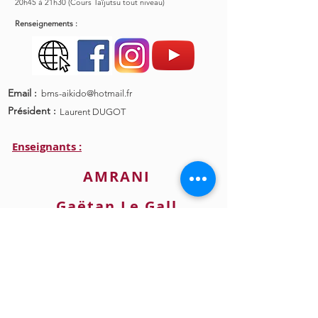
20h45 à 21h30 (Cours Taïjutsu tout niveau)
Renseignements :
Email :
bms-aikido@hotmail.fr
Président :
Laurent DUGOT
Enseignants :
AMRANI
Gaëtan Le Gall
Laurent Dugot