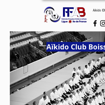
Aikido I
Aïkido Club Boi