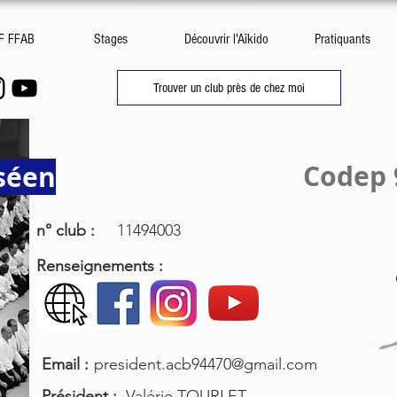
DF FFAB
Stages
Découvrir l'Aïkido
Pratiquants
Trouver un club près de chez moi
Codep 
sséen
n° club :
11494003
Renseignements :
Email :
president.acb94470@gmail.com
Président :
Valérie TOURLET