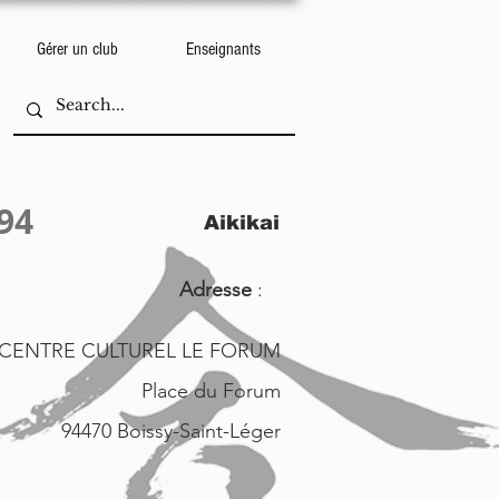
Gérer un club
Enseignants
94
Aikikai
Adresse
:
CENTRE CULTUREL LE FORUM
Place du Forum
94470 Boissy-Saint-Léger