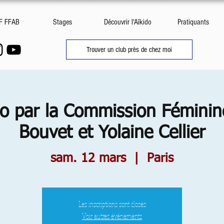
DF FFAB
Stages
Découvrir l'Aïkido
Pratiquants
Trouver un club près de chez moi
do par la Commission Féminin
Bouvet et Yolaine Cellier
sam. 12 mars
  |  
Paris
Les inscriptions sont closes
Voir autres événements