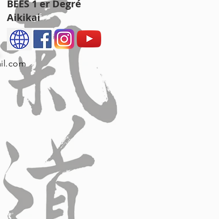
BEES 1 er Degré
Aikikai
il.com