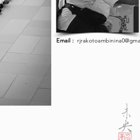
Email :
rjrakotoambinina0@gma