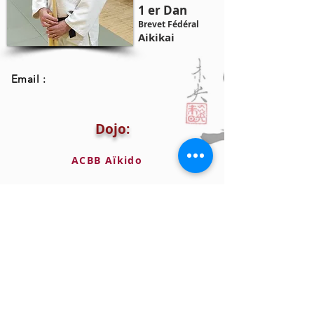
1 er Dan
Brevet Fédéral
Aikikai
Email :
Dojo:
ACBB Aïkido