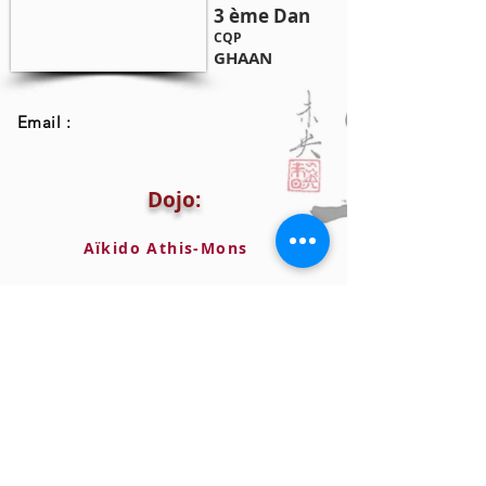
3 ème Dan
CQP
GHAAN
Email :
Dojo:
Aïkido Athis-Mons