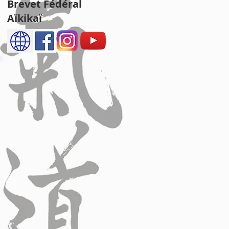
Brevet Fédéral
Aïkikaï