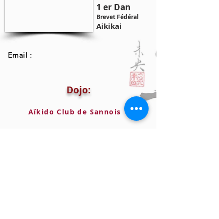
1 er Dan
Brevet Fédéral
Aikikai
Email :
Dojo:
Aïkido Club de Sannois