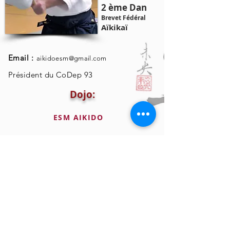
2 ème Dan
Brevet Fédéral
Aïkikaï
Email :
aikidoesm@gmail.com
Président du CoDep 93
Dojo:
ESM AIKIDO