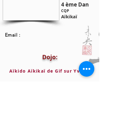
4 ème Dan
CQP
Aïkikaï
Email :
Dojo:
Aïkido Aïkikaï de Gif sur Yvette (Hikari Dojo)