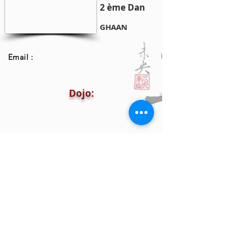
2 ème Dan
GHAAN
Email :
Dojo: