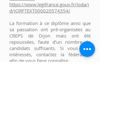
https://www.legifrance.gouv.fr/loda/i
d/JORFTEXT000020574354/
La formation à ce diplôme ainsi que
sa passation ont pré-organisées au
CREPS de Dijon mais ont été
repoussées, faute d’un nombre de
candidats suffisants. Si vous êtes
intéressés, contactez la fédération
afin de vous faire connaître.
Le DESJEPS
(Diplôme d’Etat Supérieur
de la Jeunesse, de l’Education
Populaire et du Sport) est un diplôme
d’état de niveau supérieur qui
permettra l’enseignement contre
rémunération au titre de la formation
des formateurs (il est en cours
d’élaboration).
La possession du DESJEPS attestera,
dans le domaine de l’aïkido,
l’aïkibudo et des disciplines associées,