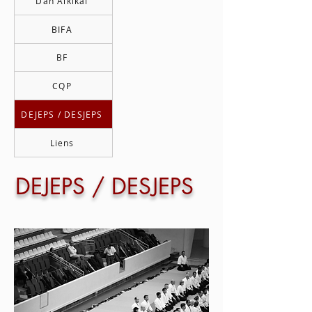
Dan Aikikai
BIFA
BF
CQP
DEJEPS / DESJEPS
Liens
DEJEPS / DESJEPS