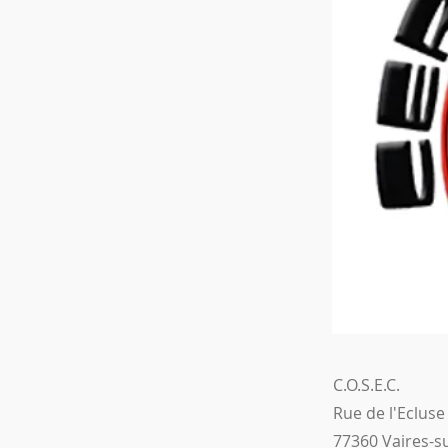
C.O.S.E.C.
Rue de l'Ecluse
77360 Vaires-s