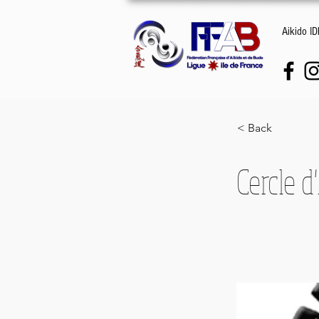
Aikido I
< Back
Cercle d